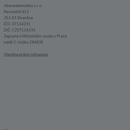
Abecedamodelu s.r.o.
Revoluční 413
251 63 Strančice
IČO: 07114231
DIČ: CZ07114231
Zapsaná u Městského soudu v Praze
oddíl C vložka 294836
Všechna práva vyhrazena