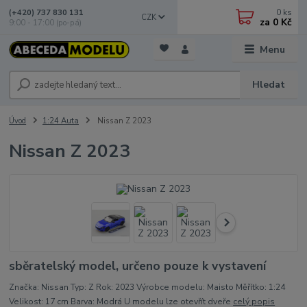
0
ks
(+420) 737 830 131
CZK
za
0 Kč
9:00 - 17:00 (po-pá)
Menu
Hledat
Úvod
1:24 Auta
Nissan Z 2023
Nissan Z 2023
sběratelský model, určeno pouze k vystavení
Značka: Nissan Typ: Z Rok: 2023 Výrobce modelu: Maisto Měřítko: 1:24
Velikost: 17 cm Barva: Modrá U modelu lze otevřít dveře
celý popis