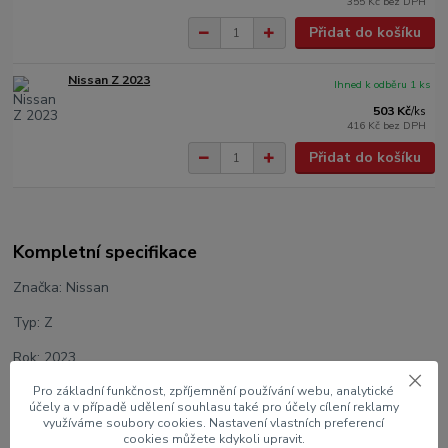
355 Kč
bez DPH
Přidat do košíku
Nissan Z 2023
Ihned k odběru 1 ks
503 Kč
/
ks
416 Kč
bez DPH
Přidat do košíku
Kompletní specifikace
Značka: Nissan
Typ: Z
Rok: 2023
Výrobce modelu: Maisto
Pro základní funkčnost, zpříjemnění používání webu, analytické
účely a v případě udělení souhlasu také pro účely cílení reklamy
využíváme soubory cookies. Nastavení vlastních preferencí
Měřítko: 1:24
cookies můžete kdykoli upravit.