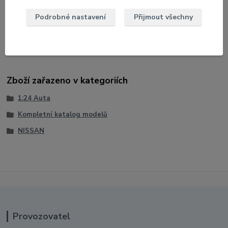
Velikost: 17 cm
Podrobné nastavení
Přijmout všechny
Barva: Modrá
U modelu lze otevřít dveře
Zboží zařazeno v kategoriích
1:24 Auta
Kompletní katalog modelů
NISSAN
Provozovatel