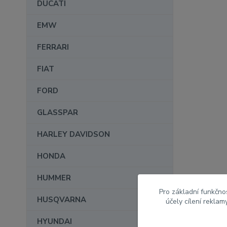
DUCATI
EMW
FERRARI
FIAT
FORD
GLASSPAR
HARLEY DAVIDSON
HONDA
HUMMER
Pro základní funkčnos
HUSQVARNA
účely cílení rekla
HYUNDAI