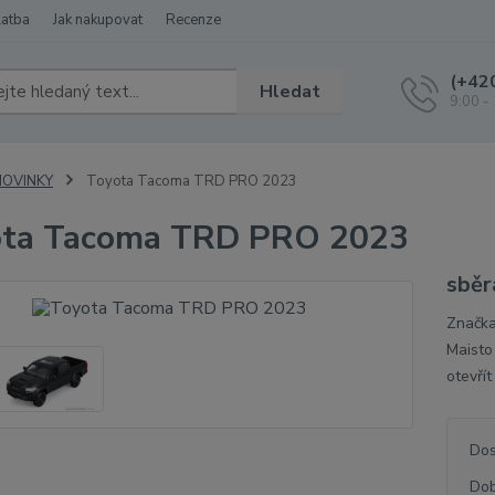
latba
Jak nakupovat
Recenze
(+42
Hledat
9:00 -
NOVINKY
Toyota Tacoma TRD PRO 2023
ota Tacoma TRD PRO 2023
sběr
Značka
Maisto
otevří
Dos
Dob