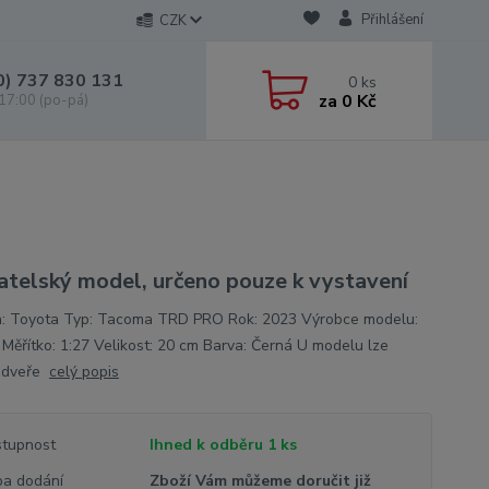
Přihlášení
CZK
0) 737 830 131
0
ks
za
0 Kč
 17:00 (po-pá)
atelský model, určeno pouze k vystavení
: Toyota Typ: Tacoma TRD PRO Rok: 2023 Výrobce modelu:
 Měřítko: 1:27 Velikost: 20 cm Barva: Černá U modelu lze
t dveře
celý popis
tupnost
Ihned k odběru 1 ks
a dodání
Zboží Vám můžeme doručit již