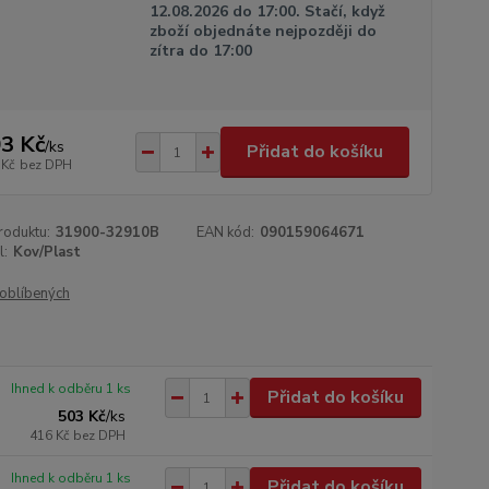
12.08.2026 do 17:00. Stačí, když
zboží objednáte nejpozději do
zítra do 17:00
3 Kč
/
ks
Přidat do košíku
 Kč
bez DPH
roduktu:
31900-32910B
EAN kód:
090159064671
l:
Kov/Plast
oblíbených
Ihned k odběru 1 ks
Přidat do košíku
503 Kč
/
ks
416 Kč
bez DPH
Ihned k odběru 1 ks
Přidat do košíku