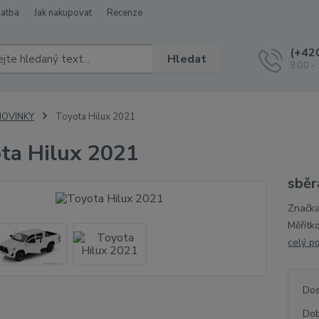
latba
Jak nakupovat
Recenze
(+42
Hledat
9:00 -
NOVINKY
Toyota Hilux 2021
ta Hilux 2021
sběr
Značka
Měřítk
celý p
Dos
Dob