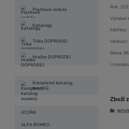
Rok: 20
Plechové cedule
Výrobce 
Katalogy
Měřítko:
Trika DOPRODEJ
Velikost:
Barva: Bí
Hračky DOPRODEJ
U modelu
Kompletní katalog
modelů
Zboží 
NOVI
ACURA
ALFA ROMEO