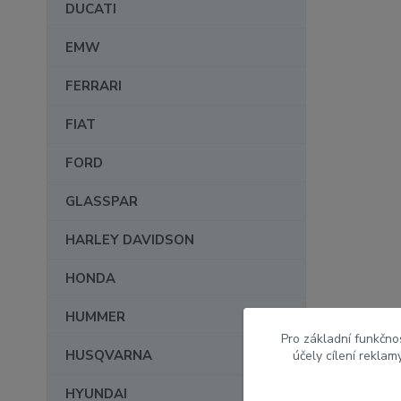
DUCATI
EMW
FERRARI
FIAT
FORD
GLASSPAR
HARLEY DAVIDSON
HONDA
HUMMER
Pro základní funkčnos
HUSQVARNA
účely cílení rekla
HYUNDAI