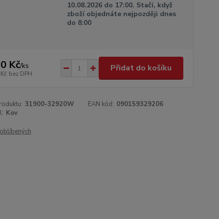
10.08.2026 do 17:00. Stačí, když
zboží objednáte nejpozději dnes
do 8:00
0 Kč
/
ks
Přidat do košíku
 Kč
bez DPH
roduktu:
31900-32920W
EAN kód:
090159329206
l:
Kov
oblíbených