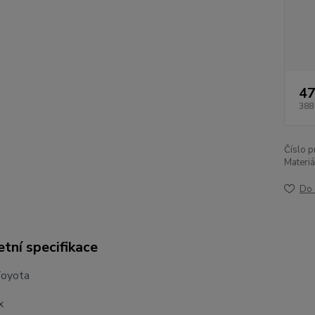
47
388
Číslo p
Materiá
Do 
tní specifikace
Toyota
x