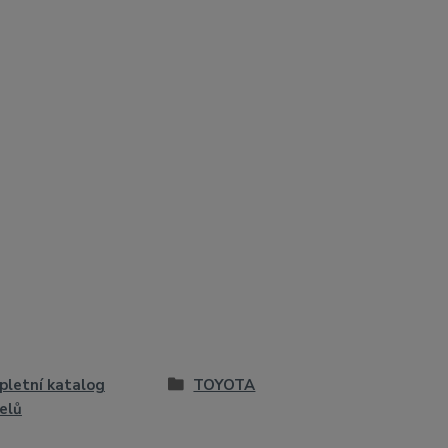
letní katalog
TOYOTA
elů