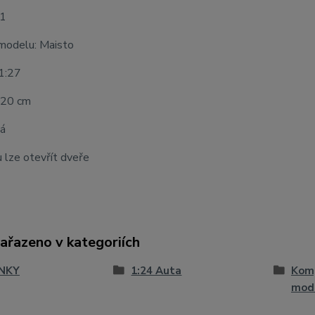
21
modelu: Maisto
 1:27
 20 cm
lá
 lze otevřít dveře
zařazeno v kategoriích
NKY
1:24 Auta
Komp
mod