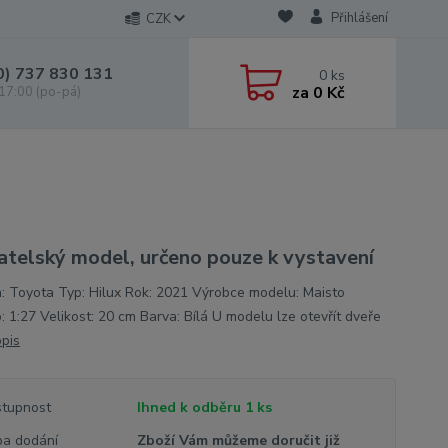
Přihlášení
CZK
0) 737 830 131
0
ks
za
0 Kč
 17:00 (po-pá)
atelský model, určeno pouze k vystavení
: Toyota Typ: Hilux Rok: 2021 Výrobce modelu: Maisto
o: 1:27 Velikost: 20 cm Barva: Bílá U modelu lze otevřít dveře
opis
tupnost
Ihned k odběru 1 ks
a dodání
Zboží Vám můžeme doručit již