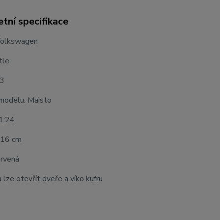
tní specifikace
Volkswagen
tle
73
modelu: Maisto
 1:24
 16 cm
ervená
lze otevřít dveře a víko kufru