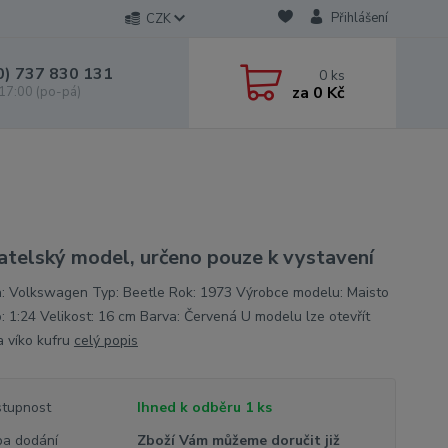
Přihlášení
CZK
0) 737 830 131
0
ks
za
0 Kč
 17:00 (po-pá)
atelský model, určeno pouze k vystavení
: Volkswagen Typ: Beetle Rok: 1973 Výrobce modelu: Maisto
o: 1:24 Velikost: 16 cm Barva: Červená U modelu lze otevřít
a víko kufru
celý popis
tupnost
Ihned k odběru 1 ks
a dodání
Zboží Vám můžeme doručit již