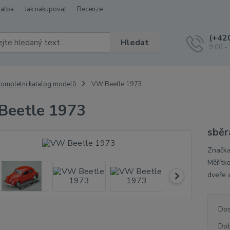
latba
Jak nakupovat
Recenze
(+42
Hledat
9:00 -
ompletní katalog modelů
VW Beetle 1973
Beetle 1973
sběr
Značka
Měřítk
dveře 
Dos
Dob