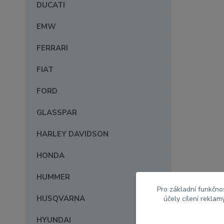
DUCATI
EMW
FERRARI
FIAT
FORD
GLASSPAR
HARLEY DAVIDSON
HONDA
HUMMER
Pro základní funkčnos
HUSQVARNA
účely cílení rekla
HYUNDAI