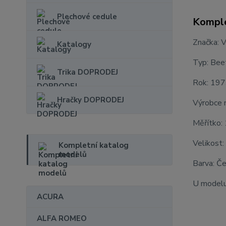
Plechové cedule
Komple
Značka: 
Katalogy
Typ: Bee
Trika DOPRODEJ
Rok: 19
Hračky DOPRODEJ
Výrobce 
Měřítko:
Velikost:
Kompletní katalog
modelů
Barva: Č
U modelu 
ACURA
ALFA ROMEO