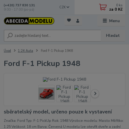
0
ks
(+420) 737 830 131
CZK
za
0 Kč
9:00 - 17:00 (po-pá)
Menu
Hledat
Úvod
1:24 Auta
Ford F-1 Pickup 1948
Ford F-1 Pickup 1948
sběratelský model, určeno pouze k vystavení
Značka: Ford Typ: F-1 PickUp Rok: 1948 Výrobce modelu: Maisto Měřítko:
1:25 Velikost: 18 cm Barva: Červená U modelu lze otevřít dveře a zadní