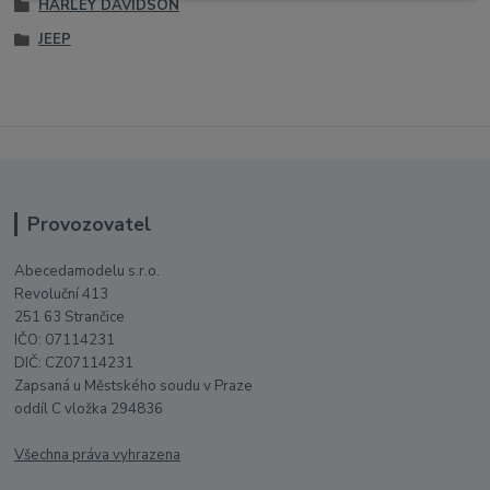
HARLEY DAVIDSON
JEEP
Provozovatel
Abecedamodelu s.r.o.
Revoluční 413
251 63 Strančice
IČO: 07114231
DIČ: CZ07114231
Zapsaná u Městského soudu v Praze
oddíl C vložka 294836
Všechna práva vyhrazena