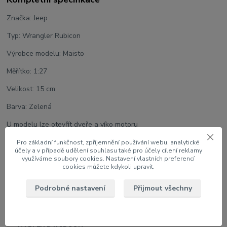
Značka: Jeep
Typ: Wrangler Rubicon
Výrobce modelu: Maisto
Měřítko: 1:27
Velikost: 15 cm
Barva: Zelená
U modelu lze otevřít dveře a víko motoru
Úpravy modelu Harley-Davidson
Pro základní funkčnost, zpříjemnění používání webu, analytické
účely a v případě udělení souhlasu také pro účely cílení reklamy
využíváme soubory cookies. Nastavení vlastních preferencí
cookies můžete kdykoli upravit.
Zboží zařazeno v kategoriích
Podrobné nastavení
Přijmout všechny
1:24 Auta
Kompletní katalog modelů