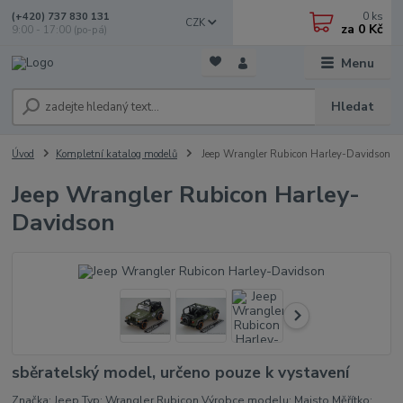
0
ks
(+420) 737 830 131
CZK
za
0 Kč
9:00 - 17:00 (po-pá)
Menu
Hledat
Úvod
Kompletní katalog modelů
Jeep Wrangler Rubicon Harley-Davidson
Jeep Wrangler Rubicon Harley-
Davidson
sběratelský model, určeno pouze k vystavení
Značka: Jeep Typ: Wrangler Rubicon Výrobce modelu: Maisto Měřítko: