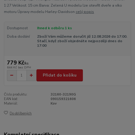
1:27 Velikost: 15 cm Barva: Zelená U modelu lze otevřít dveře a víko
motoru Úpravy modelu Harley-Davidson
celý popis
Dostupnost
Ihned k odběru 1 ks
Doba dodání
Zboží Vám můžeme doručit již 12.08.2026 do 17:00.
Stačí, když zboží objednáte nejpozději dnes do
17:00
779 Kč
/
ks
644 Kč
bez DPH
Přidat do košíku
Číslo produktu:
32160-32190G
EAN kód:
090159321606
Materiál:
Kov
Do oblíbených
Kompletní specifikace