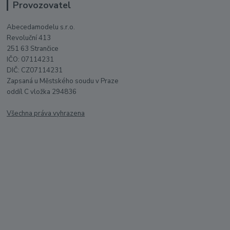
Provozovatel
Abecedamodelu s.r.o.
Revoluční 413
251 63 Strančice
IČO: 07114231
DIČ: CZ07114231
Zapsaná u Městského soudu v Praze
oddíl C vložka 294836
Všechna práva vyhrazena