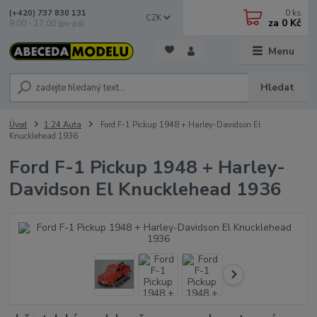
0
ks
(+420) 737 830 131
CZK
za
0 Kč
9:00 - 17:00 (po-pá)
Menu
Hledat
Úvod
1:24 Auta
Ford F-1 Pickup 1948 + Harley-Davidson El
Knucklehead 1936
Ford F-1 Pickup 1948 + Harley-
Davidson El Knucklehead 1936