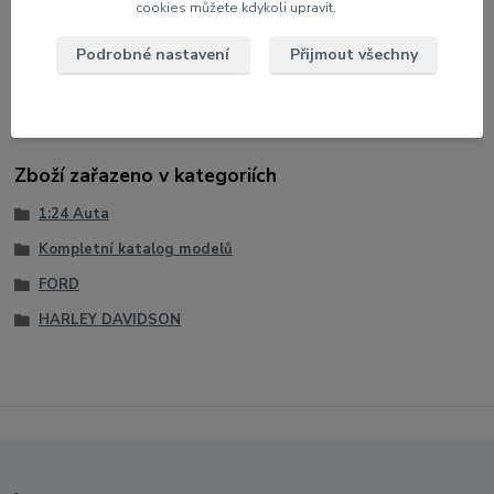
cookies můžete kdykoli upravit.
Měřítko: 1:24
Podrobné nastavení
Přijmout všechny
Velikost: 9 cm
Barva: Červená
Zboží zařazeno v kategoriích
1:24 Auta
Kompletní katalog modelů
FORD
HARLEY DAVIDSON