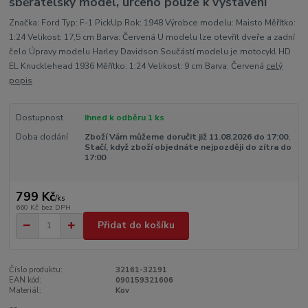
sběratelský model, určeno pouze k vystavení
Značka: Ford Typ: F-1 PickUp Rok: 1948 Výrobce modelu: Maisto Měřítko:
1:24 Velikost: 17,5 cm Barva: Červená U modelu lze otevřít dveře a zadní
čelo Úpravy modelu Harley Davidson Součástí modelu je motocykl HD
EL Knucklehead 1936 Měřítko: 1:24 Velikost: 9 cm Barva: Červená
celý
popis
Dostupnost
Ihned k odběru 1 ks
Doba dodání
Zboží Vám můžeme doručit již 11.08.2026 do 17:00.
Stačí, když zboží objednáte nejpozději do zítra do
17:00
799 Kč
/
ks
660 Kč
bez DPH
Přidat do košíku
Číslo produktu:
32161-32191
EAN kód:
090159321606
Materiál:
Kov