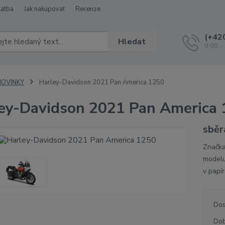
latba
Jak nakupovat
Recenze
(+42
Hledat
9:00 -
NOVINKY
Harley-Davidson 2021 Pan America 1250
ey-Davidson 2021 Pan America
sběr
Značka
modelu
v papí
Dos
Dob