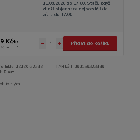
11.08.2026 do 17:00. Stačí, když
zboží objednáte nejpozději do
zítra do 17:00
9 Kč
/
ks
Přidat do košíku
 Kč
bez DPH
roduktu:
32320-32338
EAN kód:
090159323389
l:
Plast
oblíbených