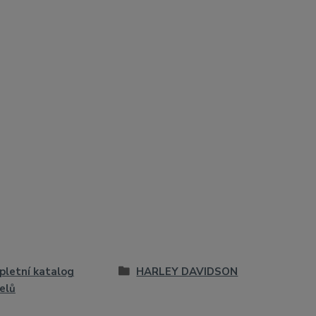
letní katalog
HARLEY DAVIDSON
elů