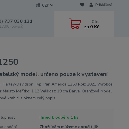
Přihlášení
CZK
0) 737 830 131
0
ks
za
0 Kč
 17:00 (po-pá)
 1250
atelský model, určeno pouze k vystavení
: Harley-Davidson Typ: Pan America 1250 Rok: 2021 Výrobce
: Maisto Měřítko: 1:12 Velikost: 19 cm Barva: Oranžová Model
rové krabici s oknem
celý popis
tupnost
Ihned k odběru 1 ks
a dodání
Zboží Vám můžeme doručit již