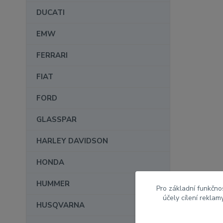
DUCATI
EMW
FERRARI
FIAT
FORD
GLASSPAR
HARLEY DAVIDSON
HONDA
HUMMER
Pro základní funkčnos
účely cílení rekla
HUSQVARNA