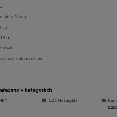
21
modelu: Maisto
 1:12
 19 cm
ranžová
apírové krabici s oknem
zařazeno v kategoriích
NKY
1:12 Motocykly
Komp
mod