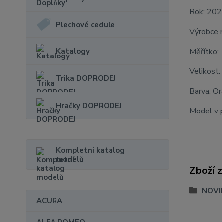
Rok: 20
Plechové cedule
Výrobce 
Katalogy
Měřítko:
Velikost:
Trika DOPRODEJ
Barva: O
Hračky DOPRODEJ
Model v p
Kompletní katalog
modelů
Zboží 
NOVI
ACURA