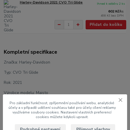
Harley-Davidson 2021 CVO Tri Glide
Ihned k odběru 2 ks
602 Kč
/
ks
498 Kč
bez DPH
Přidat do košíku
Kompletní specifikace
Značka: Harley-Davidson
Typ: CVO Tri Glide
Rok: 2021
Výrobce modelu: Maisto
Měřítko: 1:12
Pro základní funkčnost, zpříjemnění používání webu, analytické
účely a v případě udělení souhlasu také pro účely cílení reklamy
využíváme soubory cookies. Nastavení vlastních preferencí
Velikost: 22 cm
cookies můžete kdykoli upravit.
Barva: Oranžová
Podrobné nastavení
Přijmout všechny