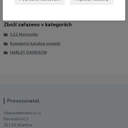
Model v papírové krabici s oknem
Zboží zařazeno v kategoriích
1:12 Motocykly
Kompletní katalog modelů
HARLEY DAVIDSON
Provozovatel
Abecedamodelu s.r.o.
Revoluční 413
251 63 Strančice