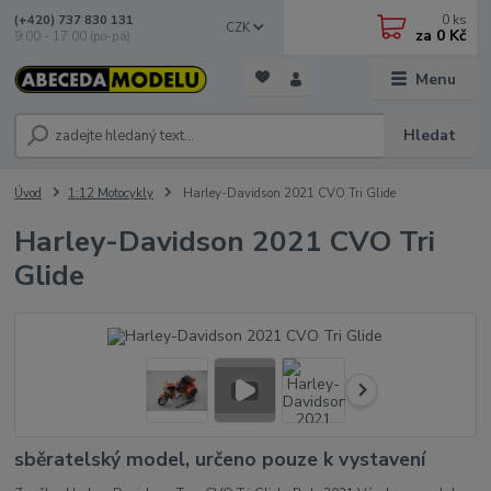
0
ks
(+420) 737 830 131
CZK
za
0 Kč
9:00 - 17:00 (po-pá)
Menu
Hledat
Úvod
1:12 Motocykly
Harley-Davidson 2021 CVO Tri Glide
Harley-Davidson 2021 CVO Tri
Glide
sběratelský model, určeno pouze k vystavení