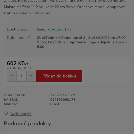
Značka: Harley-Davidson Typ: CVO Tri Glide Rok: 2021 Výrobce modelu:
Maisto Měřítko: 1:12 Velikost: 22 cm Barva: Oranžová Model v papírové
krabici s oknem
celý popis
Dostupnost
Ihned k odběru 1 ks
Doba dodání
Zboží Vám můžeme doručit již 10.08.2026 do 17:00.
Stačí, když zboží objednáte nejpozději do zítra do
8:00
602 Kč
/
ks
498 Kč
bez DPH
Přidat do košíku
Číslo produktu:
32320-32337O
EAN kód:
090159068174
Materiál:
Plast
Do oblíbených
Podobné produkty