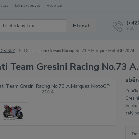
latba
Jak nakupovat
Recenze
(+42
Hledat
9:00 -
NOVINKY
Ducati Team Gresini Racing No.73 A.Marquez MotoGP 2024
ti Team Gresini Racing No.73 
sběr
Značka
Gresin
Veliko
celý p
Dos