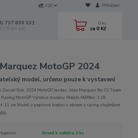
Přihlášení
CZK
0) 737 830 131
0
ks
za
0 Kč
 17:00 (po-pá)
A.Marquez MotoGP 2024
atelský model, určeno pouze k vystavení
: Ducati Rok: 2024 MotoGP Jezdec: Alex Marquez No.73 Team
i Racing MotoGP Výrobce modelu: Maisto Měřítko: 1:18
st: 11 cm Model v papírové krabici s oknem s racing stojánkem
opis
tupnost
Ihned k odběru 2 ks