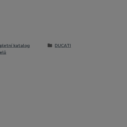
letní katalog
DUCATI
elů