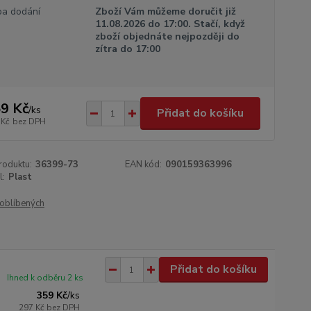
a dodání
Zboží Vám můžeme doručit již
11.08.2026 do 17:00. Stačí, když
zboží objednáte nejpozději do
zítra do 17:00
9 Kč
/
ks
Přidat do košíku
 Kč
bez DPH
roduktu:
36399-73
EAN kód:
090159363996
l:
Plast
oblíbených
Přidat do košíku
Ihned k odběru 2 ks
359 Kč
/
ks
297 Kč
bez DPH