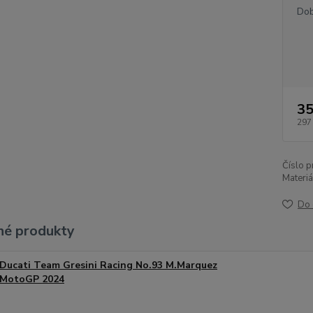
Dob
35
297
Číslo p
Materiá
Do 
é produkty
Ducati Team Gresini Racing No.93 M.Marquez
MotoGP 2024