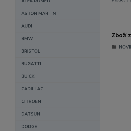
Model v p
ALFA ROMEO
ASTON MARTIN
AUDI
Zboží 
BMW
NOVI
BRISTOL
BUGATTI
BUICK
CADILLAC
CITROEN
DATSUN
DODGE