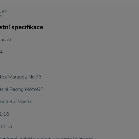
tní specifikace
ucati
24
Alex Marquez No.73
sini Racing MotoGP
modelu: Maisto
 1:18
 11 cm