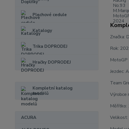
Plechové cedule
Komple
Katalogy
Značka: D
Trika DOPRODEJ
Rok: 20
MotoGP
Hračky DOPRODEJ
Jezdec: 
Team Gre
Kompletní katalog
modelů
Výrobce 
Měřítko:
Velikost:
ACURA