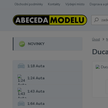
Obchodní podmínky
Kontakty
Výdejní místo
Doprava a p
Úvod
NOVINKY
Duca
1:18 Auta
1:24 Auta
1:43 Auta
1:64 Auta