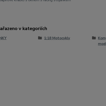
apírové krabici s oknem s racing stojánkem
zařazeno v kategoriích
NKY
1:18 Motocykly
Komp
mod