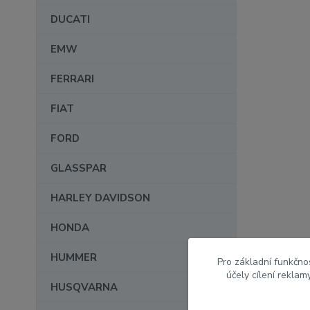
DUCATI
EMW
FERRARI
FIAT
FORD
GLASSPAR
HARLEY DAVIDSON
HONDA
HUMMER
Pro základní funkčnos
účely cílení rekla
HUSQVARNA