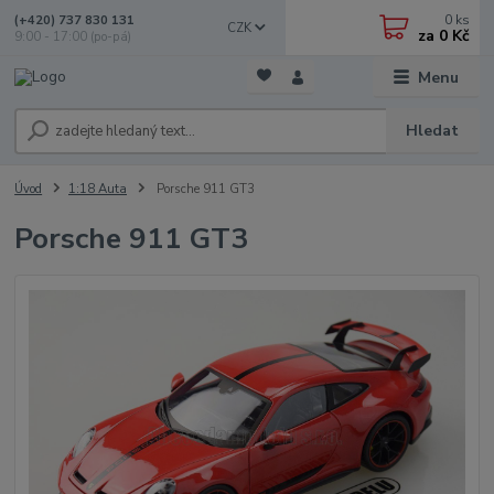
0
ks
(+420) 737 830 131
CZK
za
0 Kč
9:00 - 17:00 (po-pá)
Menu
Hledat
Úvod
1:18 Auta
Porsche 911 GT3
Porsche 911 GT3