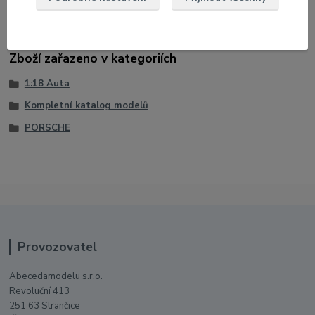
U modelu lze otevřít dveře a víko motoru
Zboží zařazeno v kategoriích
1:18 Auta
Kompletní katalog modelů
PORSCHE
Provozovatel
Abecedamodelu s.r.o.
Revoluční 413
251 63 Strančice