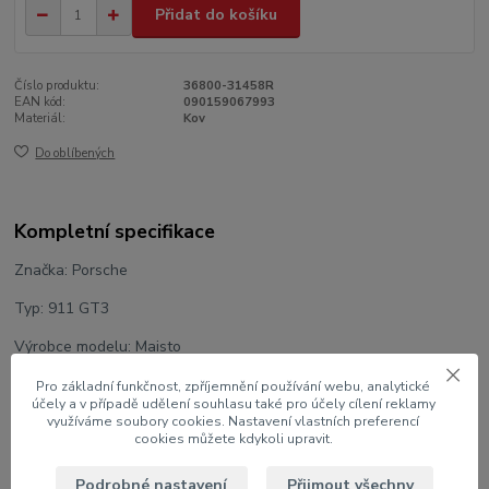
Přidat do košíku
Číslo produktu:
36800-31458R
EAN kód:
090159067993
Materiál:
Kov
Do oblíbených
Kompletní specifikace
Značka: Porsche
Typ: 911 GT3
Výrobce modelu: Maisto
Měřítko: 1:18
Pro základní funkčnost, zpříjemnění používání webu, analytické
účely a v případě udělení souhlasu také pro účely cílení reklamy
využíváme soubory cookies. Nastavení vlastních preferencí
Velikost: 23 cm
cookies můžete kdykoli upravit.
Barva: Červená
Podrobné nastavení
Přijmout všechny