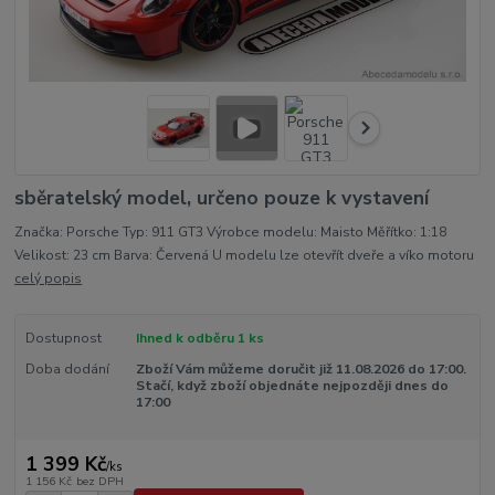
sběratelský model, určeno pouze k vystavení
Značka: Porsche Typ: 911 GT3 Výrobce modelu: Maisto Měřítko: 1:18
Velikost: 23 cm Barva: Červená U modelu lze otevřít dveře a víko motoru
celý popis
Dostupnost
Ihned k odběru 1 ks
Doba dodání
Zboží Vám můžeme doručit již 11.08.2026 do 17:00.
Stačí, když zboží objednáte nejpozději dnes do
17:00
1 399 Kč
/
ks
1 156 Kč
bez DPH