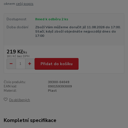
oknem
celý popis
Dostupnost
Ihned k odběru 2 ks
Doba dodání
Zboží Vám můžeme doručit již 11.08.2026 do 17:00.
Stačí, když zboží objednáte nejpozději dnes do
17:00
219 Kč
/
ks
181 Kč
bez DPH
Přidat do košíku
Číslo produktu:
39300-04049
EAN kód:
090159393009
Materiál:
Plast
Do oblíbených
Kompletní specifikace