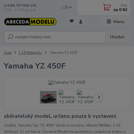
0
ks
(+420) 737 830 131
CZK
za
0 Kč
9:00 - 17:00 (po-pá)
Menu
Hledat
Úvod
1:18 Motocykly
Yamaha YZ 450F
Yamaha YZ 450F
sběratelský model, určeno pouze k vystavení
Značka: Yamaha Typ: YZ-450F Výrobce modelu: Maisto Měřítko: 1:18
Velikost: 12 cm Barva: Červená Model na podstavci v papírové krabici s