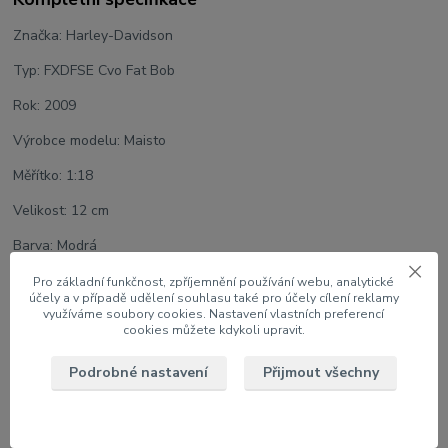
Značka: Harley-Davidson
Typ: FXDFSE Cvo Fat Bob
Rok: 2009
Výrobce modelu: Maisto
Měřítko: 1:18
Velikost: 12 cm
Barva: Modrá
Serie: 42
Pro základní funkčnost, zpříjemnění používání webu, analytické
účely a v případě udělení souhlasu také pro účely cílení reklamy
Model na podstavci v papírové krabici s oknem
využíváme soubory cookies. Nastavení vlastních preferencí
cookies můžete kdykoli upravit.
Podrobné nastavení
Přijmout všechny
Zboží zařazeno v kategoriích
1:18 Motocykly