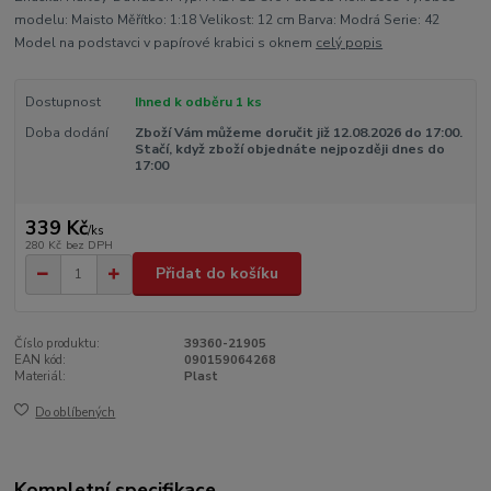
modelu: Maisto Měřítko: 1:18 Velikost: 12 cm Barva: Modrá Serie: 42
Model na podstavci v papírové krabici s oknem
celý popis
Dostupnost
Ihned k odběru 1 ks
Doba dodání
Zboží Vám můžeme doručit již 12.08.2026 do 17:00.
Stačí, když zboží objednáte nejpozději dnes do
17:00
339 Kč
/
ks
280 Kč
bez DPH
Přidat do košíku
Číslo produktu:
39360-21905
EAN kód:
090159064268
Materiál:
Plast
Do oblíbených
Kompletní specifikace