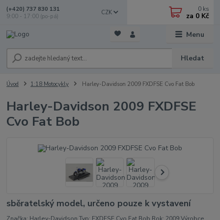
0
ks
(+420) 737 830 131
CZK
za
0 Kč
9:00 - 17:00 (po-pá)
Menu
Hledat
Úvod
1:18 Motocykly
Harley-Davidson 2009 FXDFSE Cvo Fat Bob
Harley-Davidson 2009 FXDFSE
Cvo Fat Bob
sběratelský model, určeno pouze k vystavení
Značka: Harley-Davidson Typ: FXDFSE Cvo Fat Bob Rok: 2009 Výrobce