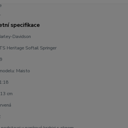
tní specifikace
Harley-Davidson
S Heritage Softail Springer
99
modelu: Maisto
 1:18
 13 cm
ervená
2