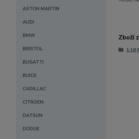
Model na 
ASTON MARTIN
AUDI
BMW
Zboží 
BRISTOL
1:18 
BUGATTI
BUICK
CADILLAC
CITROEN
DATSUN
DODGE