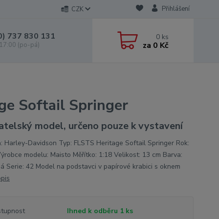
Přihlášení
CZK
0) 737 830 131
0
ks
za
0 Kč
 17:00 (po-pá)
e Softail Springer
atelský model, určeno pouze k vystavení
: Harley-Davidson Typ: FLSTS Heritage Softail Springer Rok:
ýrobce modelu: Maisto Měřítko: 1:18 Velikost: 13 cm Barva:
á Serie: 42 Model na podstavci v papírové krabici s oknem
opis
tupnost
Ihned k odběru 1 ks