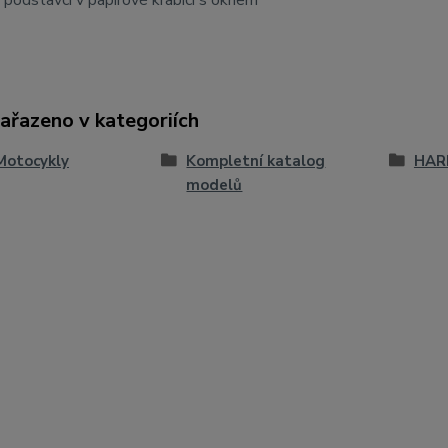
podstavci v papírové krabici s oknem
zařazeno v kategoriích
Motocykly
Kompletní katalog
HAR
modelů