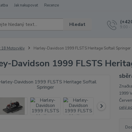
latba
Jak nakupovat
Recenze
(+42
Hledat
9:00 -
:18 Motocykly
Harley-Davidson 1999 FLSTS Heritage Softail Springer
ey-Davidson 1999 FLSTS Heritag
sběr
Značka
1999 V
Červen
celý p
Dos