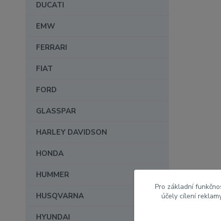
DUCATI
EMW
FERRARI
FIAT
FORD
GLASSPAR
HARLEY DAVIDSON
HONDA
HUMMER
Pro základní funkčnos
HUSQVARNA
účely cílení rekla
HYUNDAI