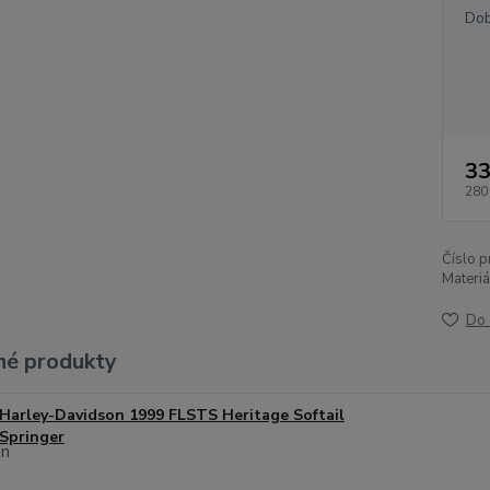
Dob
33
280
Číslo p
Materiá
Do 
é produkty
Harley-Davidson 1999 FLSTS Heritage Softail
Springer