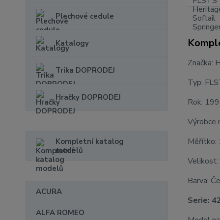
Plechové cedule
Komple
Katalogy
Značka: 
Trika DOPRODEJ
Typ: FLST
Hračky DOPRODEJ
Rok: 19
Výrobce 
Měřítko:
Kompletní katalog
modelů
Velikost:
Barva: Č
ACURA
Serie: 4
ALFA ROMEO