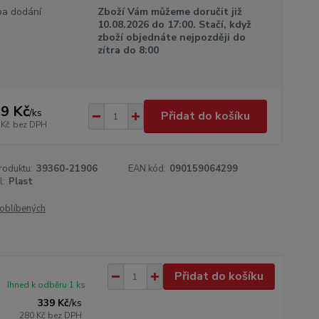
a dodání
Zboží Vám můžeme doručit již
10.08.2026 do 17:00. Stačí, když
zboží objednáte nejpozději do
zítra do 8:00
9 Kč
/
ks
Přidat do košíku
 Kč
bez DPH
roduktu:
39360-21906
EAN kód:
090159064299
l:
Plast
oblíbených
Přidat do košíku
Ihned k odběru 1 ks
339 Kč
/
ks
280 Kč
bez DPH