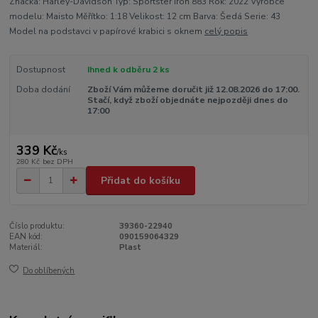
Značka: Harley-Davidson Typ: Sportster Iron 883 Rok: 2022 Výrobce
modelu: Maisto Měřítko: 1:18 Velikost: 12 cm Barva: Šedá Serie: 43
Model na podstavci v papírové krabici s oknem
celý popis
Dostupnost
Ihned k odběru 2 ks
Doba dodání
Zboží Vám můžeme doručit již 12.08.2026 do 17:00.
Stačí, když zboží objednáte nejpozději dnes do
17:00
339 Kč
/
ks
280 Kč
bez DPH
Přidat do košíku
Číslo produktu:
39360-22940
EAN kód:
090159064329
Materiál:
Plast
Do oblíbených