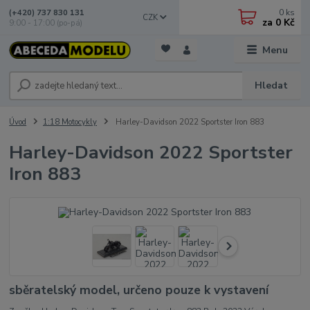
0
ks
(+420) 737 830 131
CZK
za
0 Kč
9:00 - 17:00 (po-pá)
Menu
Hledat
Úvod
1:18 Motocykly
Harley-Davidson 2022 Sportster Iron 883
Harley-Davidson 2022 Sportster
Iron 883
sběratelský model, určeno pouze k vystavení