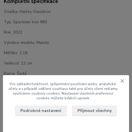
Kompletní specifikace
Značka: Harley-Davidson
Typ: Sportster Iron 883
Rok: 2022
Výrobce modelu: Maisto
Měřítko: 1:18
Velikost: 12 cm
Barva: Šedá
Serie: 43
Pro základní funkčnost, zpříjemnění používání webu, analytické
účely a v případě udělení souhlasu také pro účely cílení reklamy
využíváme soubory cookies. Nastavení vlastních preferencí
Model na podstavci v papírové krabici s oknem
cookies můžete kdykoli upravit.
Podrobné nastavení
Přijmout všechny
Zboží zařazeno v kategoriích
1:18 Motocykly