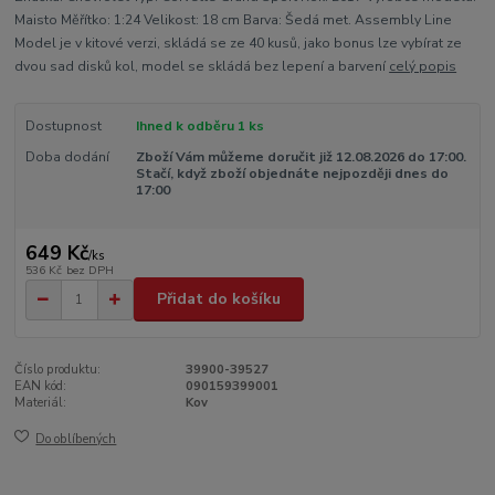
Maisto Měřítko: 1:24 Velikost: 18 cm Barva: Šedá met. Assembly Line
Model je v kitové verzi, skládá se ze 40 kusů, jako bonus lze vybírat ze
dvou sad disků kol, model se skládá bez lepení a barvení
celý popis
Dostupnost
Ihned k odběru 1 ks
Doba dodání
Zboží Vám můžeme doručit již 12.08.2026 do 17:00.
Stačí, když zboží objednáte nejpozději dnes do
17:00
649 Kč
/
ks
536 Kč
bez DPH
Přidat do košíku
Číslo produktu:
39900-39527
EAN kód:
090159399001
Materiál:
Kov
Do oblíbených