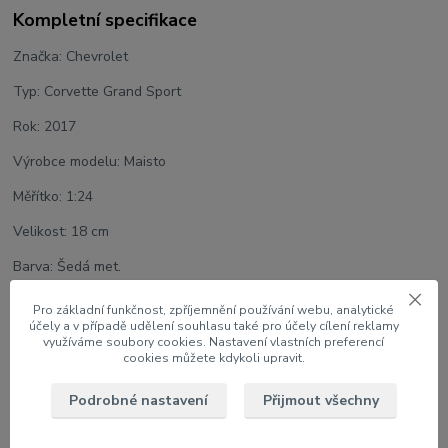
Kompletní specifikace
Značka: Chevrolet
Typ: Corvette Grand Sport
Rok: 2017
Výrobce modelu: Maisto
Měřítko: 1:24
Velikost: 18 cm
Barva: Šedá met.
Assembly Line
Pro základní funkčnost, zpříjemnění používání webu, analytické
účely a v případě udělení souhlasu také pro účely cílení reklamy
Model je v kitové verzi, skládá se ze 40 kusů, jako bonus lze
využíváme soubory cookies. Nastavení vlastních preferencí
vybírat ze dvou sad disků kol, model se skládá bez lepení a
cookies můžete kdykoli upravit.
barvení
Podrobné nastavení
Přijmout všechny