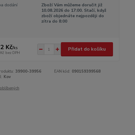
a dodání
Zboží Vám můžeme doručit již
10.08.2026 do 17:00. Stačí, když
zboží objednáte nejpozději do
zítra do 8:00
2 Kč
/
ks
Přidat do košíku
 Kč
bez DPH
roduktu:
39900-39956
EAN kód:
090159399568
l:
Kov
oblíbených