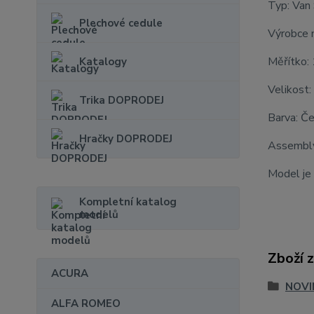
Typ: Van
Plechové cedule
Výrobce 
Měřítko:
Katalogy
Velikost:
Trika DOPRODEJ
Barva: Č
Hračky DOPRODEJ
Assembly
Model je 
Kompletní katalog
modelů
Zboží 
ACURA
NOVI
ALFA ROMEO