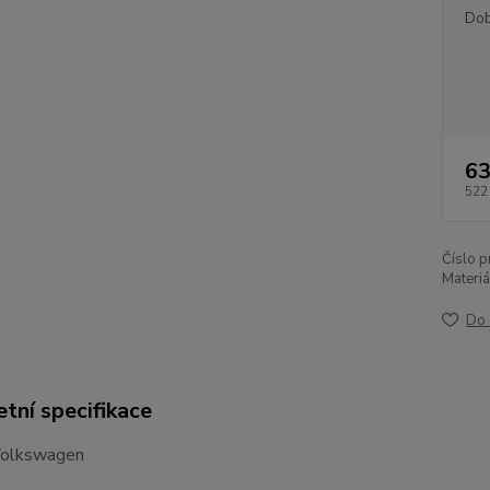
Dob
63
522
Číslo p
Materiá
Do 
tní specifikace
Volkswagen