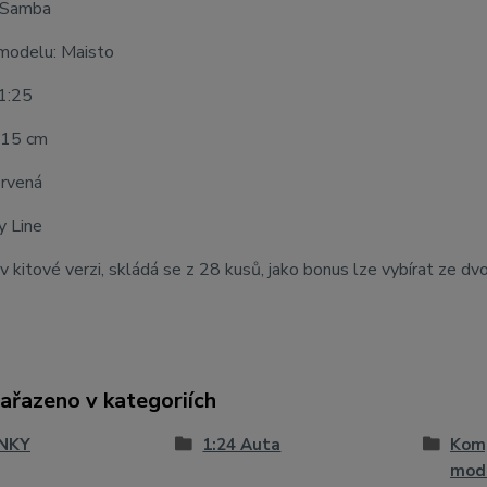
 Samba
modelu: Maisto
 1:25
 15 cm
ervená
 Line
v kitové verzi, skládá se z 28 kusů, jako bonus lze vybírat ze dv
zařazeno v kategoriích
NKY
1:24 Auta
Komp
mod