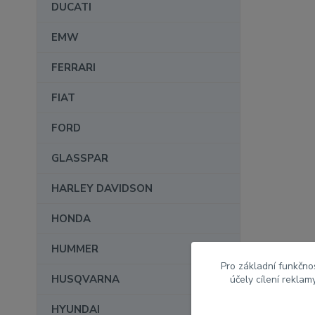
DUCATI
EMW
FERRARI
FIAT
FORD
GLASSPAR
HARLEY DAVIDSON
HONDA
HUMMER
Pro základní funkčnos
HUSQVARNA
účely cílení rekla
HYUNDAI