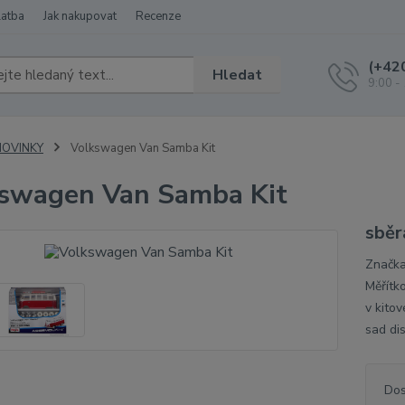
latba
Jak nakupovat
Recenze
(+42
Hledat
9:00 -
NOVINKY
Volkswagen Van Samba Kit
swagen Van Samba Kit
sběr
Značka
Měřítk
v kitov
sad di
Dos