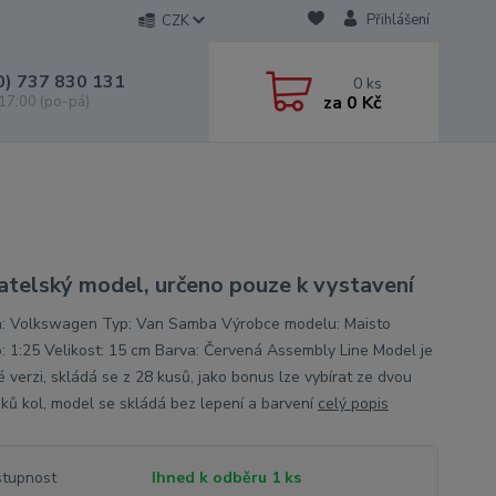
Přihlášení
CZK
0) 737 830 131
0
ks
za
0 Kč
 17:00 (po-pá)
atelský model, určeno pouze k vystavení
: Volkswagen Typ: Van Samba Výrobce modelu: Maisto
o: 1:25 Velikost: 15 cm Barva: Červená Assembly Line Model je
é verzi, skládá se z 28 kusů, jako bonus lze vybírat ze dvou
sků kol, model se skládá bez lepení a barvení
celý popis
tupnost
Ihned k odběru 1 ks