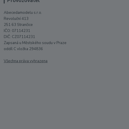
Provozovatel
Abecedamodelu s.r.o.
Revoluční 413
251 63 Strančice
IČO: 07114231
DIČ: CZ07114231
Zapsaná u Městského soudu v Praze
oddíl C vložka 294836
Všechna práva vyhrazena