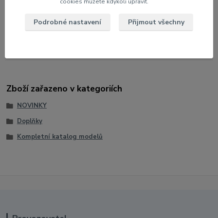
Jezdec: Valentino Rossi
cookies můžete kdykoli upravit.
Měřítko: 1:4
Podrobné nastavení
Přijmout všechny
Výška kombinézy: 35,6 cm
Výrobce: Microart Racing
Zboží zařazeno v kategoriích
NOVINKY
Doplňky
Kompletní katalog modelů