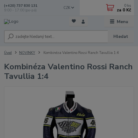
0
ks
(+420) 737 830 131
CZK
za
0 Kč
9:00 - 17:00 (po-pá)
Menu
Hledat
Úvod
NOVINKY
Kombinéza Valentino Rossi Ranch Tavullia 1:4
Kombinéza Valentino Rossi Ranch
Tavullia 1:4