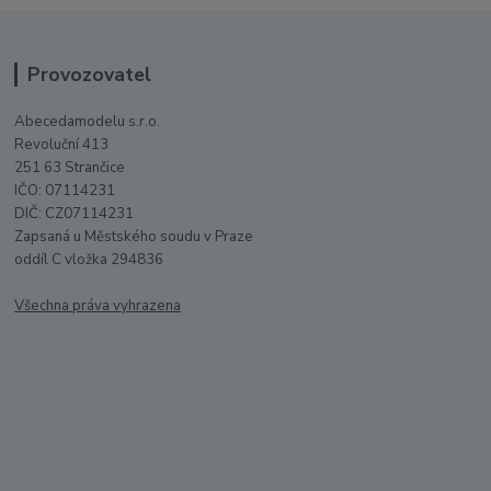
Provozovatel
Abecedamodelu s.r.o.
Revoluční 413
251 63 Strančice
IČO: 07114231
DIČ: CZ07114231
Zapsaná u Městského soudu v Praze
oddíl C vložka 294836
Všechna práva vyhrazena