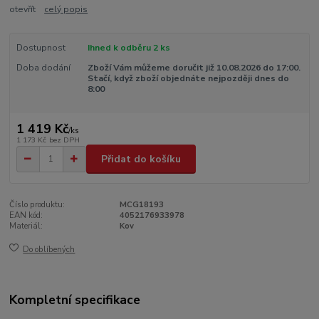
otevřít
celý popis
Dostupnost
Ihned k odběru 2 ks
Doba dodání
Zboží Vám můžeme doručit již 10.08.2026 do 17:00.
Stačí, když zboží objednáte nejpozději dnes do
8:00
1 419 Kč
/
ks
1 173 Kč
bez DPH
Přidat do košíku
Číslo produktu:
MCG18193
EAN kód:
4052176933978
Materiál:
Kov
Do oblíbených
Kompletní specifikace