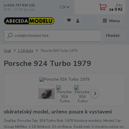
0
ks
(+420) 737 830 131
CZK
za
0 Kč
9:00 - 17:00 (po-pá)
Menu
Hledat
Úvod
1:18 Auta
Porsche 924 Turbo 1979
Porsche 924 Turbo 1979
sběratelský model, určeno pouze k vystavení
Značka: Porsche Typ: 924 Turbo Rok: 1979 Výrobce modelu: Model Car
Group Měřítko: 1:18 Velikost: 23 cm Barva: Šedá met. U modelu nelze nic