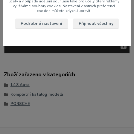
účely a v případě udělení souhlasu také pro účely cílení reklamy
využíváme soubory cookies. Nastavení vlastních preferencí
cookies můžete kdykoli upravit.
Podrobné nastavení
Přijmout všechny
Zboží zařazeno v kategoriích
1:18 Auta
Kompletní katalog modelů
PORSCHE