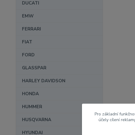
DUCATI
EMW
FERRARI
FIAT
FORD
GLASSPAR
HARLEY DAVIDSON
HONDA
HUMMER
Pro základní funkčnos
HUSQVARNA
účely cílení rekla
HYUNDAI