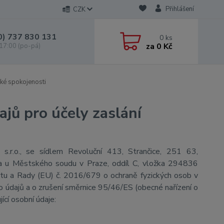
Přihlášení
CZK
0) 737 830 131
0
ks
za
0 Kč
 17:00 (po-pá)
ké spokojenosti
jů pro účely zaslání
s.r.o., se sídlem Revoluční 413, Strančice, 251 63,
na u Městského soudu v Praze, oddíl C, vložka 294836
ntu a Rady (EU) č. 2016/679 o ochraně fyzických osob v
o údajů a o zrušení směrnice 95/46/ES (obecné nařízení o
ící osobní údaje: