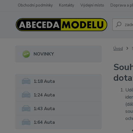
Obchodní podmínky
Kontakty
Výdejní místo
Doprava a p
Úvod
S
NOVINKY
Souh
dota
1:18 Auta
Udě
1:24 Auta
ide
(dá
1:43 Auta
sou
och
1:64 Auta