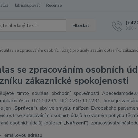
latba
Jak nakupovat
Recenze
(+42
Hledat
9:00 -
ouhlas se zpracováním osobních údajů pro účely zaslání dotazníku zákaznic
las se zpracováním osobních úda
zníku zákaznické spokojenosti
lujete tímto souhlas
obchodní společnosti Abecedamodelu 
ntifikační číslo: 07114231, DIČ CZ07114231, firma je zapsá
le jen
„Správce“
), aby ve smyslu nařízení Evropského parlame
vislosti se zpracováním osobních údajů a o volném pohybu těcht
raně osobních údajů) (dále jen
„Nařízení“
), zpracovával/a následuj
emailovou adresu