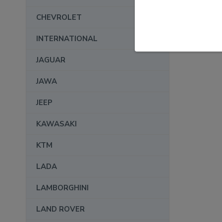
CHEVROLET
INTERNATIONAL
JAGUAR
JAWA
JEEP
KAWASAKI
KTM
LADA
LAMBORGHINI
LAND ROVER