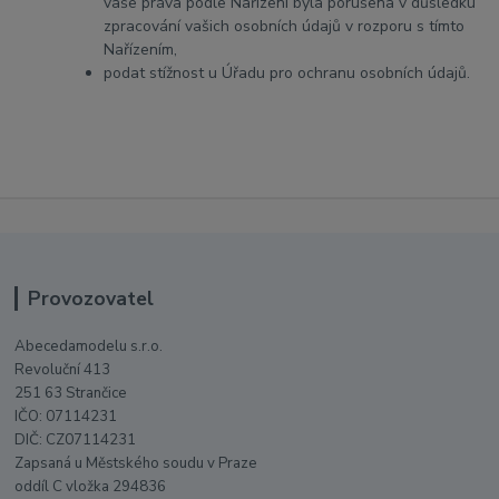
vaše práva podle Nařízení byla porušena v důsledku
zpracování vašich osobních údajů v rozporu s tímto
Nařízením,
podat stížnost u Úřadu pro ochranu osobních údajů.
Provozovatel
Abecedamodelu s.r.o.
Revoluční 413
251 63 Strančice
IČO: 07114231
DIČ: CZ07114231
Zapsaná u Městského soudu v Praze
oddíl C vložka 294836