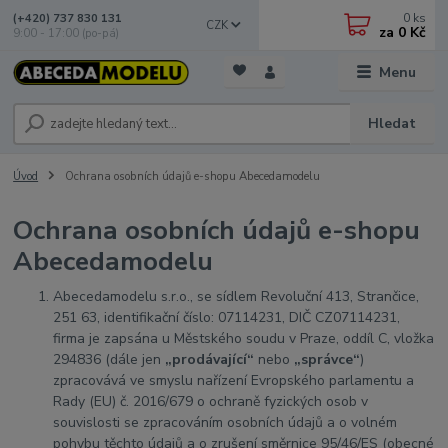
0
ks
(+420) 737 830 131
CZK
za
0 Kč
9:00 - 17:00 (po-pá)
Menu
Hledat
Úvod
Ochrana osobních údajů e-shopu Abecedamodelu
Ochrana osobních údajů e-shopu
Abecedamodelu
Abecedamodelu s.r.o., se sídlem Revoluční 413, Strančice,
251 63, identifikační číslo: 07114231, DIČ CZ07114231,
firma je zapsána u Městského soudu v Praze, oddíl C, vložka
294836
(dále jen
„prodávající“
nebo
„správce“
)
zpracovává ve smyslu nařízení Evropského parlamentu a
Rady (EU) č. 2016/679 o ochraně fyzických osob v
souvislosti se zpracováním osobních údajů a o volném
pohybu těchto údajů a o zrušení směrnice 95/46/ES (obecné