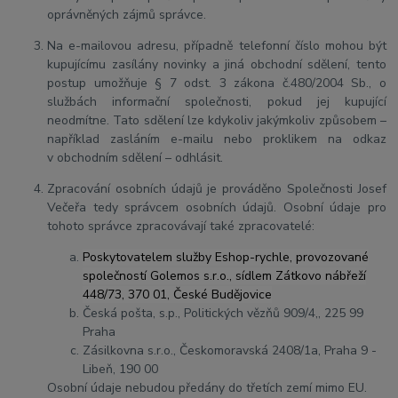
oprávněných zájmů správce.
Na e-mailovou adresu, případně telefonní číslo mohou být
kupujícímu zasílány novinky a jiná obchodní sdělení, tento
postup umožňuje § 7 odst. 3 zákona č.480/2004 Sb., o
službách informační společnosti, pokud jej kupující
neodmítne. Tato sdělení lze kdykoliv jakýmkoliv způsobem –
například zasláním e-mailu nebo proklikem na odkaz
v obchodním sdělení – odhlásit.
Zpracování osobních údajů je prováděno Společnosti Josef
Večeřa tedy správcem osobních údajů. Osobní údaje pro
tohoto správce zpracovávají také zpracovatelé:
Poskytovatelem služby Eshop-rychle, provozované
společností Golemos s.r.o., sídlem Zátkovo nábřeží
448/73, 370 01, České Budějovice
Česká pošta, s.p., Politických vězňů 909/4,, 225 99
Praha
Zásilkovna s.r.o., Českomoravská 2408/1a, Praha 9 -
Libeň, 190 00
Osobní údaje nebudou předány do třetích zemí mimo EU.