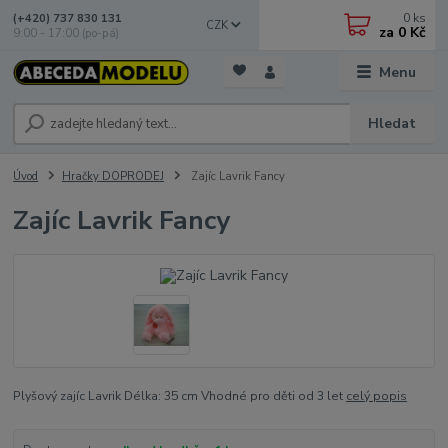
0
ks
(+420) 737 830 131
CZK
za
0 Kč
9:00 - 17:00 (po-pá)
Menu
Hledat
Úvod
Hračky DOPRODEJ
Zajíc Lavrik Fancy
Zajíc Lavrik Fancy
Plyšový zajíc Lavrik Délka: 35 cm Vhodné pro děti od 3 let
celý popis