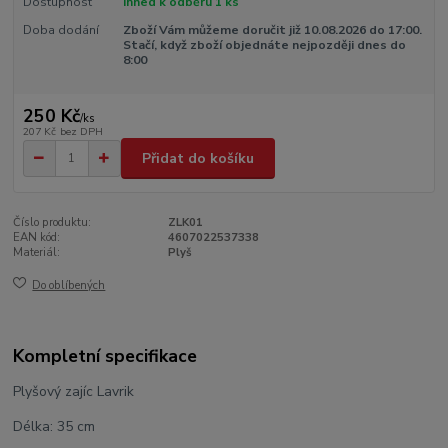
Dostupnost
Ihned k odběru 1 ks
Doba dodání
Zboží Vám můžeme doručit již 10.08.2026 do 17:00.
Stačí, když zboží objednáte nejpozději dnes do
8:00
250 Kč
/
ks
207 Kč
bez DPH
Přidat do košíku
Číslo produktu:
ZLK01
EAN kód:
4607022537338
Materiál:
Plyš
Do oblíbených
Kompletní specifikace
Plyšový zajíc Lavrik
Délka: 35 cm