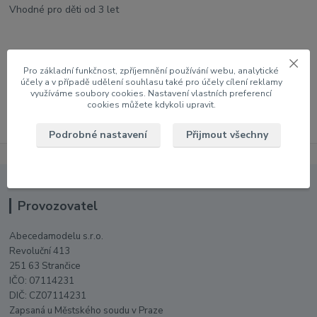
Vhodné pro děti od 3 let
Zboží zařazeno v kategoriích
Pro základní funkčnost, zpříjemnění používání webu, analytické
účely a v případě udělení souhlasu také pro účely cílení reklamy
Hračky DOPRODEJ
využíváme soubory cookies. Nastavení vlastních preferencí
cookies můžete kdykoli upravit.
Podrobné nastavení
Přijmout všechny
Provozovatel
Abecedamodelu s.r.o.
Revoluční 413
251 63 Strančice
IČO: 07114231
DIČ: CZ07114231
Zapsaná u Městského soudu v Praze