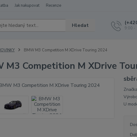
latba
Jak nakupovat
Recenze
(+42
Hledat
9:00 -
NOVINKY
BMW M3 Competition M XDrive Touring 2024
M3 Competition M XDrive Tou
sběr
Značka
Výrobc
U mode
Dos
Dob