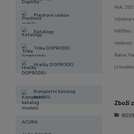
Rok: 20
Plechové cedule
Výrobce 
Měřítko:
Katalogy
Velikost:
Trika DOPRODEJ
Barva: Fi
Hračky DOPRODEJ
U modelu
Kompletní katalog
modelů
Zboží 
NOVI
ACURA