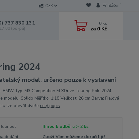
Přihlášení
CZK
0) 737 830 131
0
ks
za
0 Kč
 17:00 (po-pá)
ring 2024
atelský model, určeno pouze k vystavení
: BMW Typ: M3 Competition M XDrive Touring Rok: 2024
e modelu: Solido Měřítko: 1:18 Velikost: 26 cm Barva: Fialová
lu lze otevřít dveře
celý popis
tupnost
Ihned k odběru > 2 ks
a dodání
Zboží Vám můžeme doručit již