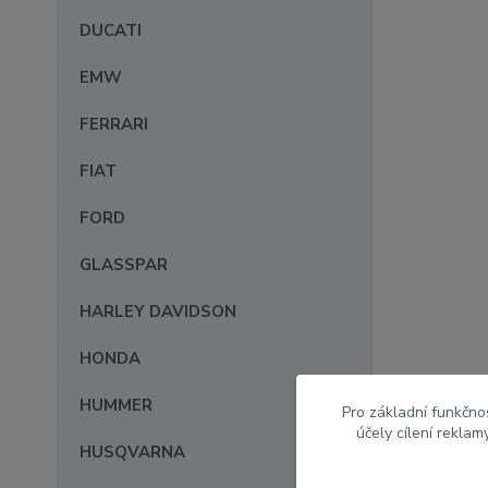
DUCATI
EMW
FERRARI
FIAT
FORD
GLASSPAR
HARLEY DAVIDSON
HONDA
HUMMER
Pro základní funkčnos
účely cílení rekla
HUSQVARNA