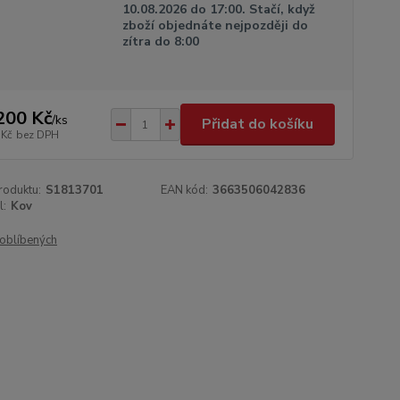
10.08.2026 do 17:00. Stačí, když
zboží objednáte nejpozději do
zítra do 8:00
200 Kč
/
ks
Přidat do košíku
 Kč
bez DPH
roduktu:
S1813701
EAN kód:
3663506042836
l:
Kov
oblíbených