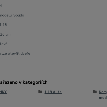
24
modelu: Solido
 1:18
 26 cm
alová
 lze otevřít dveře
zařazeno v kategoriích
NKY
1:18 Auta
Komp
mod