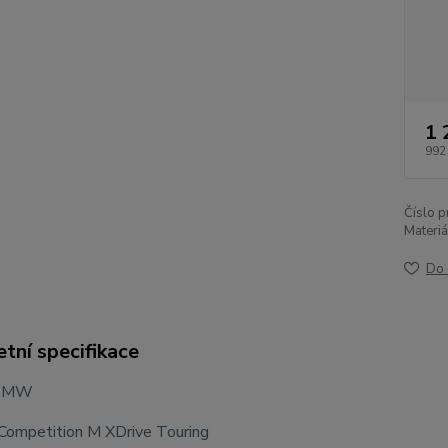
1 
992
Číslo p
Materiá
Do 
tní specifikace
 BMW
Competition M XDrive Touring