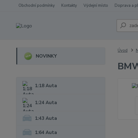
Obchodní podmínky
Kontakty
Výdejní místo
Doprava a p
Úvod
NOVINKY
BMW 
1:18 Auta
1:24 Auta
1:43 Auta
1:64 Auta