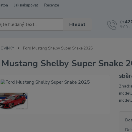
latba
Jak nakupovat
Recenze
(+42
Hledat
9:00 -
NOVINKY
Ford Mustang Shelby Super Snake 2025
 Mustang Shelby Super Snake 
sběr
Značka
modelu
modelu
Dos
Dob