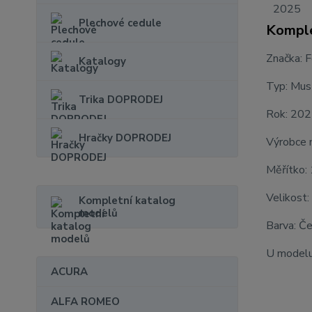
Plechové cedule
Komple
Značka: F
Katalogy
Typ: Mus
Trika DOPRODEJ
Rok: 20
Hračky DOPRODEJ
Výrobce 
Měřítko:
Velikost:
Kompletní katalog
modelů
Barva: Č
U modelu
ACURA
ALFA ROMEO