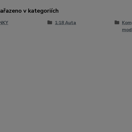
zařazeno v kategoriích
NKY
1:18 Auta
Komp
mod