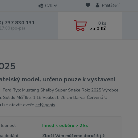
Přihlášení
CZK
0) 737 830 131
0
ks
za
0 Kč
 17:00 (po-pá)
2025
atelský model, určeno pouze k vystavení
: Ford Typ: Mustang Shelby Super Snake Rok: 2025 Výrobce
: Solido Měřítko: 1:18 Velikost: 26 cm Barva: Červená U
 lze otevřít dveře
celý popis
tupnost
Ihned k odběru > 2 ks
a dodání
Zboží Vám můžeme doručit již