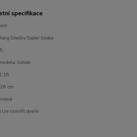
tní specifikace
ord
tang Shelby Super Snake
25
modelu: Solido
 1:18
 26 cm
ervená
 lze otevřít dveře