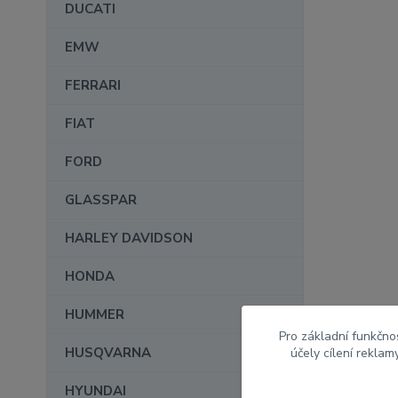
DUCATI
EMW
FERRARI
FIAT
FORD
GLASSPAR
HARLEY DAVIDSON
HONDA
HUMMER
Pro základní funkčnos
HUSQVARNA
účely cílení rekla
HYUNDAI