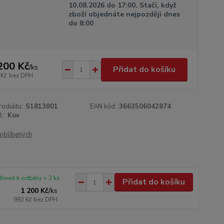
10.08.2026 do 17:00. Stačí, když
zboží objednáte nejpozději dnes
do 8:00
200 Kč
/
ks
Přidat do košíku
 Kč
bez DPH
roduktu:
S1813801
EAN kód:
3663506042874
::
Kov
oblíbených
Ihned k odběru > 2 ks
Přidat do košíku
1 200 Kč
/
ks
992 Kč
bez DPH