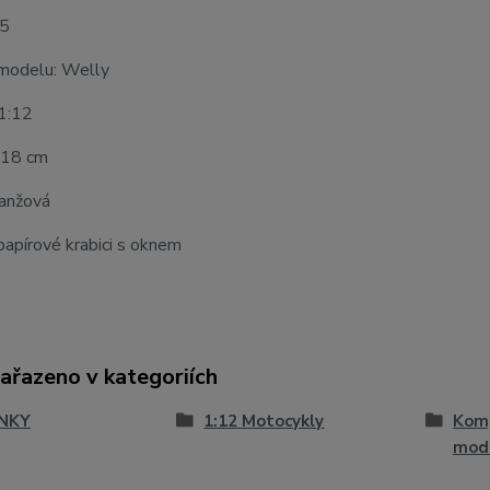
25
modelu: Welly
 1:12
 18 cm
ranžová
apírové krabici s oknem
zařazeno v kategoriích
NKY
1:12 Motocykly
Komp
mod