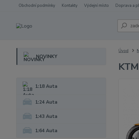
Obchodní podmínky
Kontakty
Výdejní místo
Doprava a p
Úvod
NOVINKY
KTM 
1:18 Auta
1:24 Auta
1:43 Auta
1:64 Auta