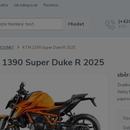
latba
Jak nakupovat
Recenze
(+42
Hledat
9:00 -
NOVINKY
KTM 1390 Super Duke R 2025
1390 Super Duke R 2025
sběr
Značka
Welly 
papíro
Dos
Dob