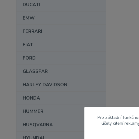
DUCATI
EMW
FERRARI
FIAT
FORD
GLASSPAR
HARLEY DAVIDSON
HONDA
HUMMER
Pro základní funkčnos
účely cílení rekla
HUSQVARNA
HYUNDAI