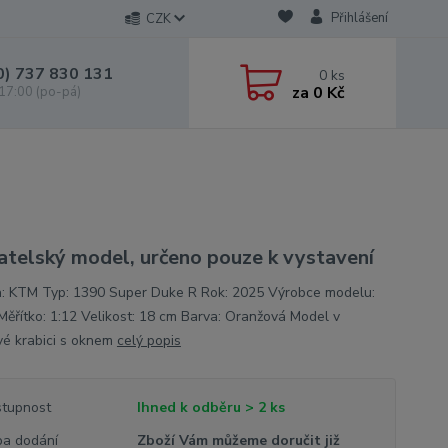
Přihlášení
CZK
0) 737 830 131
0
ks
za
0 Kč
 17:00 (po-pá)
atelský model, určeno pouze k vystavení
: KTM Typ: 1390 Super Duke R Rok: 2025 Výrobce modelu:
Měřítko: 1:12 Velikost: 18 cm Barva: Oranžová Model v
vé krabici s oknem
celý popis
tupnost
Ihned k odběru > 2 ks
a dodání
Zboží Vám můžeme doručit již