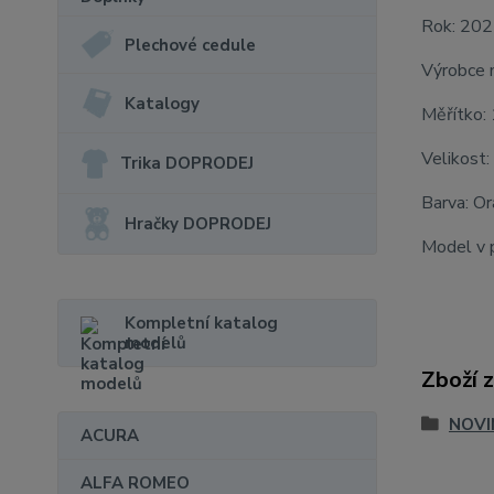
Rok: 20
Plechové cedule
Výrobce 
Katalogy
Měřítko:
Velikost:
Trika DOPRODEJ
Barva: O
Hračky DOPRODEJ
Model v p
Kompletní katalog
modelů
Zboží 
NOVI
ACURA
ALFA ROMEO