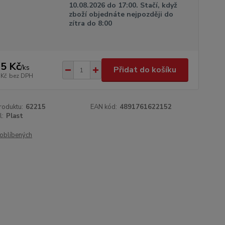
10.08.2026 do 17:00. Stačí, když
zboží objednáte nejpozději do
zítra do 8:00
5 Kč
/
ks
Přidat do košíku
 Kč
bez DPH
roduktu:
62215
EAN kód:
4891761622152
l:
Plast
oblíbených