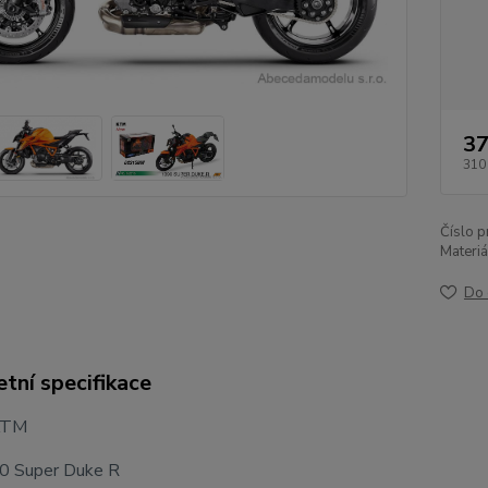
37
310
Číslo p
Materiá
Do 
tní specifikace
 KTM
0 Super Duke R